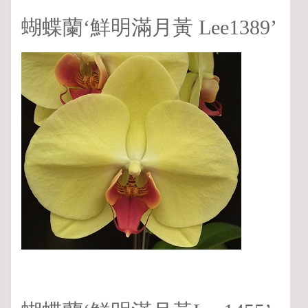
蝴蝶蘭‘鮮明滿月黃 Lee1389’