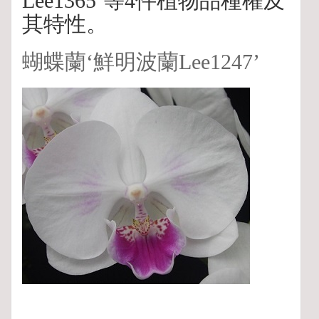
Lee1365’等4件植物品種權及
其特性。
蝴蝶蘭‘鮮明波蘭Lee1247’