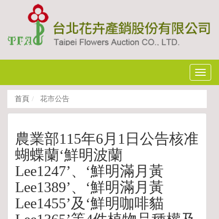
Toggl
navig
首頁
花市公告
農業部115年6月1日公告核准
蝴蝶蘭‘鮮明波蘭
Lee1247’、‘鮮明滿月黃
Lee1389’、‘鮮明滿月黃
Lee1455’及‘鮮明咖啡貓