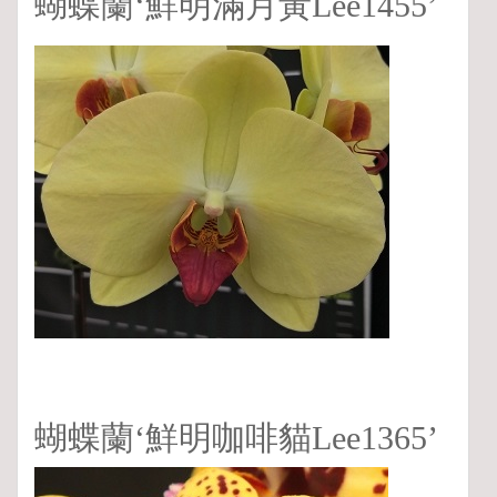
蝴蝶蘭‘鮮明滿月黃Lee1455’
蝴蝶蘭‘鮮明咖啡貓Lee1365’