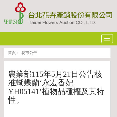
Toggl
navig
首頁
花市公告
農業部115年5月21日公告核
准蝴蝶蘭‘永宏香妃
YH05141’植物品種權及其特
性。